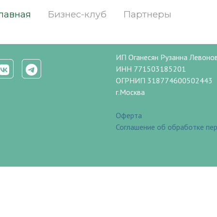
лавная
Бизнес-клуб
Партнеры
ИП Оганесян Рузанна Левоно
ИНН 771503185201
ОГРНИП 318774600502443
г.Москва
Оферта
Соглашение об обработке пе